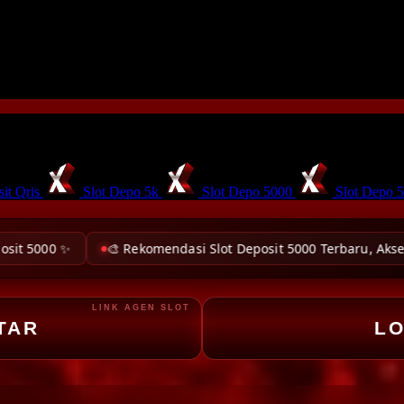
sit Qris
Slot Depo 5k
Slot Depo 5000
Slot Depo 
u, Akses Slot Via Qris Dan Depo 5 Ribu Praktis 🌟
📦 Portal 
TAR
LO